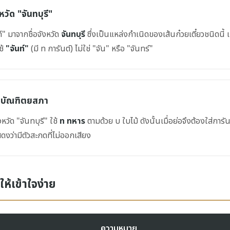
หวัด "จันทบุรี"
ท์" มาจากชื่อจังหวัด
จันทบุรี
ซึ่งเป็นแหล่งกำเนิดของเส้นก๋วยเตี๋ยวชนิดนี้ เ
ช้
"จันท์"
(มี ท การันต์) ไม่ใช่ "จัน" หรือ "จันทร์"
ชบัณฑิตยสภา
งหวัด "จันทบุรี" ใช้
ท ทหาร
ตามด้วย บ ใบไม้ ดังนั้นเมื่อย่อจึงต้องใส่การันต
ดงว่ามีตัวสะกดที่ไม่ออกเสียง
ห้เข้าใจง่าย
ความหมาย