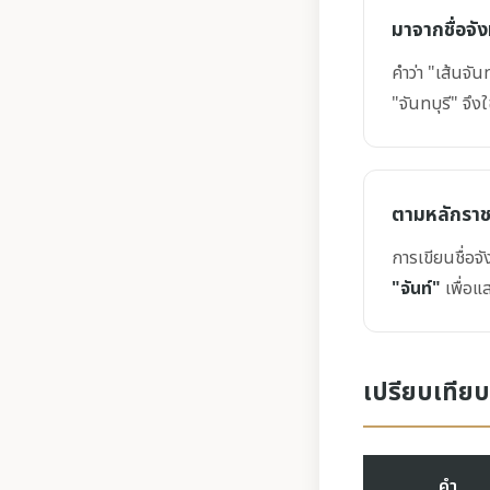
มาจากชื่อจัง
คำว่า "เส้นจัน
"จันทบุรี" จึงใ
ตามหลักรา
การเขียนชื่อจั
"จันท์"
เพื่อแส
เปรียบเทียบใ
คำ