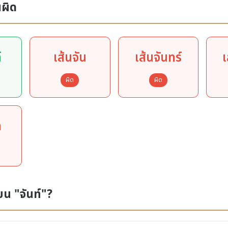
นผิด
์
เส้นจัน
เส้นจันทร์
เ
ผิด
ผิด
ท
ยน "จันท์"?