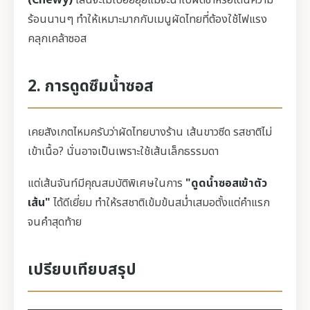
(Chewy)
เส้นจะไม่เปื่อยยุ่ยแม้จะนำไปผัดซ้ำหรือโดนความ
ร้อนนานๆ ทำให้เหมาะมากกับเมนูผัดไทยที่ต้องใช้ไฟแรง
คลุกเคล้าซอส
2. การดูดซึมน้ำซอส
เคยสังเกตไหมครับว่าผัดไทยบางร้าน เส้นขาวซีด รสชาติไม่
เข้าเนื้อ? นั่นอาจเป็นเพราะใช้เส้นเล็กธรรมดา
แต่เส้นจันท์มีคุณสมบัติพิเศษในการ
"ดูดน้ำซอสเข้าตัว
เส้น"
ได้ดีเยี่ยม ทำให้รสชาติเข้มข้นสม่ำเสมอตั้งแต่คำแรก
จนคำสุดท้าย
เปรียบเทียบสรุป