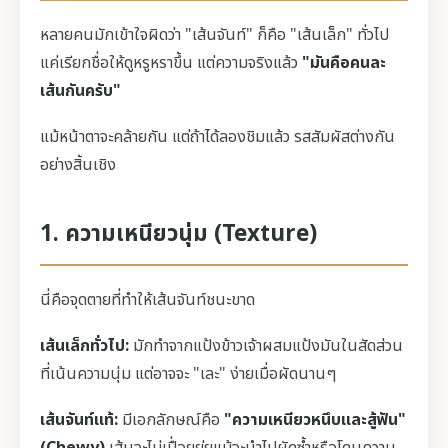
หลายคนมักเข้าใจผิดว่า "เส้นจันท์" ก็คือ "เส้นเล็ก" ทั่วไป
แค่เรียกชื่อให้ดูหรูหราขึ้น แต่ความจริงแล้ว
"มันคือคนละ
เส้นกันครับ"
แม้หน้าตาจะคล้ายกัน แต่ถ้าได้ลองชิมแล้ว รสสัมผัสต่างกัน
อย่างสิ้นเชิง
1. ความเหนียวนุ่ม (Texture)
นี่คือจุดตายที่ทำให้เส้นจันท์ชนะขาด
เส้นเล็กทั่วไป:
มักทำจากแป้งข้าวเจ้าผสมแป้งมันในสัดส่วน
ที่เน้นความนุ่ม แต่อาจจะ "เละ" ง่ายเมื่อผัดนานๆ
เส้นจันท์แท้:
มีเอกลักษณ์คือ
"ความเหนียวหนึบและสู้ฟัน"