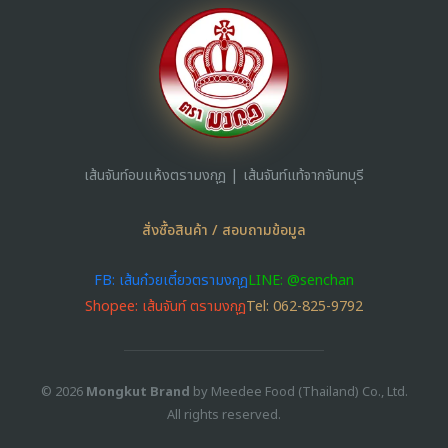
เส้นจันท์อบแห้งตรามงกุฎ | เส้นจันท์แท้จากจันทบุรี
สั่งซื้อสินค้า / สอบถามข้อมูล
FB: เส้นก๋วยเตี๋ยวตรามงกุฎ
LINE: @senchan
Shopee: เส้นจันท์ ตรามงกุฎ
Tel: 062-825-9792
© 2026
Mongkut Brand
by Meedee Food (Thailand) Co., Ltd.
All rights reserved.