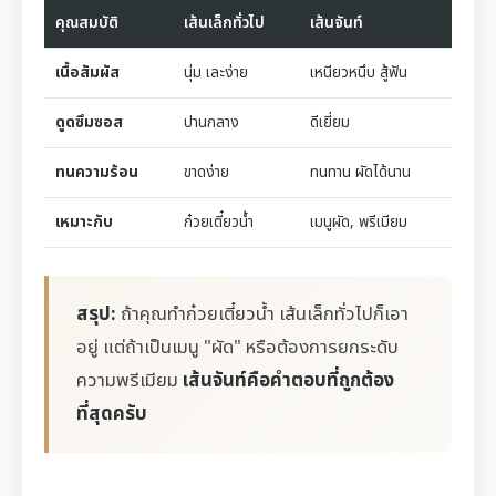
คุณสมบัติ
เส้นเล็กทั่วไป
เส้นจันท์
เนื้อสัมผัส
นุ่ม เละง่าย
เหนียวหนึบ สู้ฟัน
ดูดซึมซอส
ปานกลาง
ดีเยี่ยม
ทนความร้อน
ขาดง่าย
ทนทาน ผัดได้นาน
เหมาะกับ
ก๋วยเตี๋ยวน้ำ
เมนูผัด, พรีเมียม
สรุป:
ถ้าคุณทำก๋วยเตี๋ยวน้ำ เส้นเล็กทั่วไปก็เอา
อยู่ แต่ถ้าเป็นเมนู "ผัด" หรือต้องการยกระดับ
ความพรีเมียม
เส้นจันท์คือคำตอบที่ถูกต้อง
ที่สุดครับ